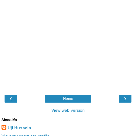
‹
›
Home
View web version
About Me
Uji Hussein
View my complete profile