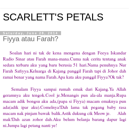
SCARLETT'S PETALS
Saturday, June 28, 2014
Fiyya atau Farah?
Soalan hari ni tak de kena mengena dengan Feeya Iskandar
Radio Sinar atau Farah mana-mana.Cuma nak cerita tentang anak
sedara terbaru aku yang baru berusia 51 hari.Nama penuhnya Nur
Farah Safiyya.Keluarga di Kajang panggil Farah tapi di Johor dah
ramai benar yang nama Farah.Apa kata aku panggil Fiyya?Ok tak?
Semalam Fiyya sampai rumah emak dari Kajang.Ya Allah
geramnya aku tengok.Cool je.Menangis pun ala-ala manja.Rupa
macam adik bongsu aku ada,(papa si Fiyya) macam emaknya pun
ada(adik ipar aku).Comelnya!Dah lama tak pegang baby rasa
macam nak pinjam bawak balik.Astik dukung cik Meow je.
Alah
mak!Dah azan zohor dah.Aku belum belanja barang dapur lagi
ni.Jumpa lagi petang nanti ye!