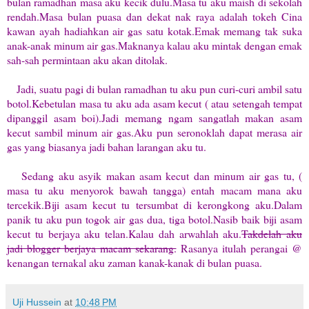
bulan ramadhan masa aku kecik dulu.Masa tu aku maish di sekolah
rendah.Masa bulan puasa dan dekat nak raya adalah tokeh Cina
kawan ayah hadiahkan air gas satu kotak.Emak memang tak suka
anak-anak minum air gas.Maknanya kalau aku mintak dengan emak
sah-sah permintaan aku akan ditolak.
Jadi, suatu pagi di bulan ramadhan tu aku pun curi-curi ambil satu
botol.Kebetulan masa tu aku ada asam kecut ( atau setengah tempat
dipanggil asam boi).Jadi memang ngam sangatlah makan asam
kecut sambil minum air gas.Aku pun seronoklah dapat merasa air
gas yang biasanya jadi bahan larangan aku tu.
Sedang aku asyik makan asam kecut dan minum air gas tu, (
masa tu aku menyorok bawah tangga) entah macam mana aku
tercekik.Biji asam kecut tu tersumbat di kerongkong aku.Dalam
panik tu aku pun togok air gas dua, tiga botol.Nasib baik biji asam
kecut tu berjaya aku telan.Kalau dah arwahlah aku.
Takdelah aku
jadi blogger berjaya macam sekarang.
Rasanya itulah perangai @
kenangan ternakal aku zaman kanak-kanak di bulan puasa.
Uji Hussein
at
10:48 PM