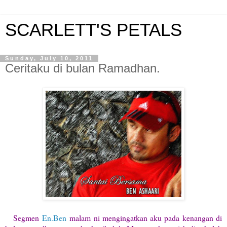
SCARLETT'S PETALS
Sunday, July 10, 2011
Ceritaku di bulan Ramadhan.
Segmen
En.Ben
malam ni mengingatkan aku pada kenangan di