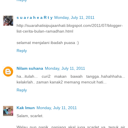
s u a r a h e a R t y
Monday, July 11, 2011
http://suarahatisipujaanhati.blogspot.com/2011/07/blogger-
list-cerita-bulan-ramadhan.html
selamat menjalani ibadah puasa :)
Reply
Nilam suhana
Monday, July 11, 2011
ha...itulah... curi2 makan bawah tangga..hahahhaha...
kelakrlah.. zaman kanak2 memang mencuit hati...
Reply
Kak Imun
Monday, July 11, 2011
Salam, scarlet.
Walau pun panik, panjang akal juga scarlet ya, teguk air