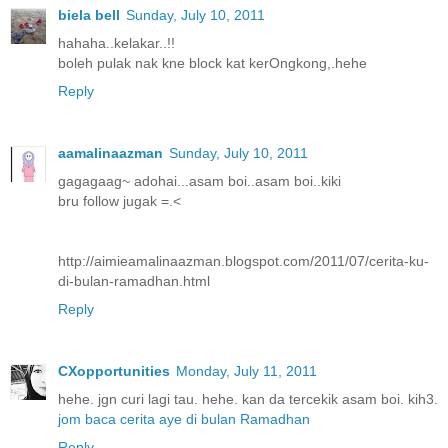
biela bell
Sunday, July 10, 2011
hahaha..kelakar..!!
boleh pulak nak kne block kat kerOngkong,.hehe
Reply
aamalinaazman
Sunday, July 10, 2011
gagagaag~ adohai...asam boi..asam boi..kiki
bru follow jugak =.<
http://aimieamalinaazman.blogspot.com/2011/07/cerita-ku-
di-bulan-ramadhan.html
Reply
CXopportunities
Monday, July 11, 2011
hehe. jgn curi lagi tau. hehe. kan da tercekik asam boi. kih3.
jom baca cerita aye di bulan Ramadhan
Reply