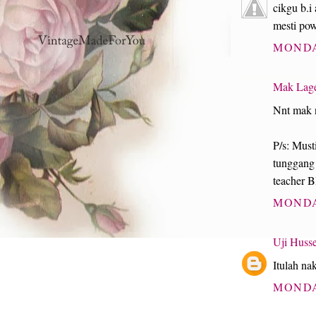
cikgu b.i
mesti pow
MONDA
Mak Lag
Nnt mak n
P/s: Must
tunggang 
teacher BI
MONDA
Uji Huss
Itulah na
MONDA