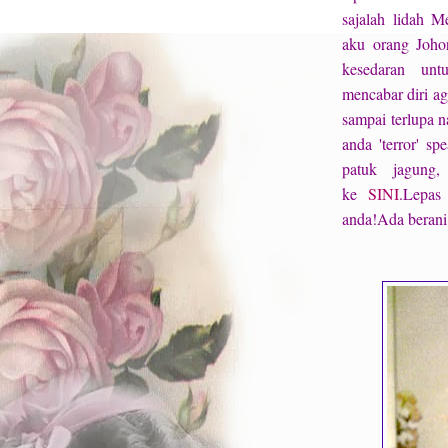
sajalah lidah 
aku orang Johor
kesedaran unt
mencabar diri a
sampai terlupa 
anda 'terror' s
patuk jagung
ke
SINI
.Lepas
anda!Ada berani