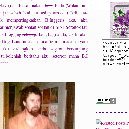
Melayu,dah biasa makan
keju
budu.(Walau pun
 jati sebab budu tu sedap wooo !) Jadi, atas
uk mempertingkatkan B.Inggeris aku, aku
gar menjawab soalan-soalan di
SINI
.Seronok tau
nak blogging
sekejap
. Jadi, bagi anda, tak kiralah
peaking London atau cuma 'terror' macam ayam
, aku cadangkan anda segera berkunjung
 tu,bolehlah beritahu aku, seterror mana B.I
????