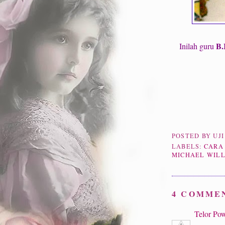
B.
Inilah guru
POSTED BY
UJ
LABELS:
CARA
MICHAEL WIL
4 COMME
Telor Po