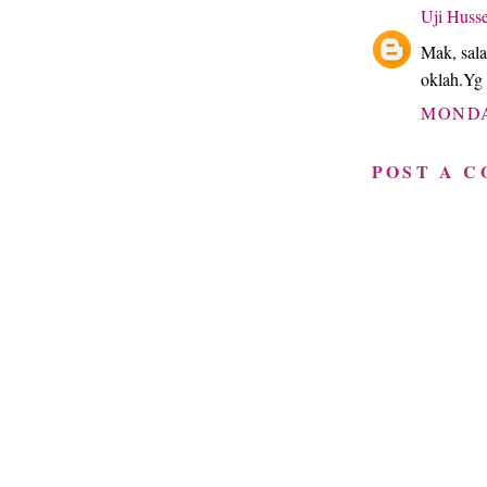
Uji Huss
Mak, sal
oklah.Yg 
MONDA
POST A 