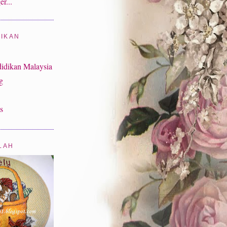
DIKAN
idikan Malaysia
g
s
LAH