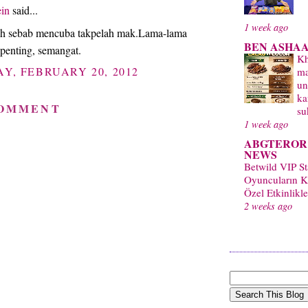
ein
said...
1 week ago
ah sebab mencuba takpelah mak.Lama-lama
BEN ASHAA
penting, semangat.
Kh
Y, FEBRUARY 20, 2012
ma
un
ka
COMMENT
su
1 week ago
ABGTEROR
NEWS
Betwild VIP S
Oyuncuların Ka
Özel Etkinlikle
2 weeks ago