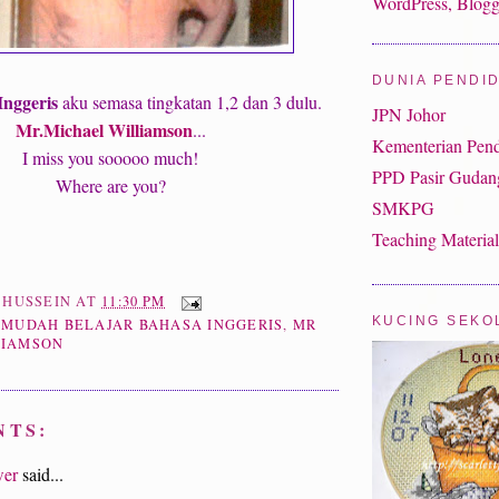
DUNIA PENDI
Inggeris
aku semasa tingkatan 1,2 dan 3 dulu.
JPN Johor
Mr.Michael Williamson
...
Kementerian Pend
I miss you sooooo much!
PPD Pasir Gudan
Where are you?
SMKPG
Teaching Material
I HUSSEIN
AT
11:30 PM
KUCING SEKO
 MUDAH BELAJAR BAHASA INGGERIS
,
MR
LIAMSON
NTS:
wer
said...