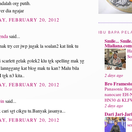
 adalah org putih.
er dia ngajar
Y, FEBRUARY 20, 2012
IBU BAPA PEL
enda
said...
Smile... Smile.
Mialiana.com
ak try cer jwp jugak la soalan2 kat link tu
Ha
So
i scarlett gelak golek2 klu tgk spelling mak yg
lannggang kat blog mak tu kan? Malu bila
 tgk n3 kita..
2 days ago
Bro Framest
Y, FEBRUARY 20, 2012
Panasonic Bea
nanocare EH-
HN30 di KLF
ein
said...
2 days ago
k cari sgt cikgu tu.Banyak jasanya...
Dari Jari-Jar
Su
Y, FEBRUARY 20, 2012
se