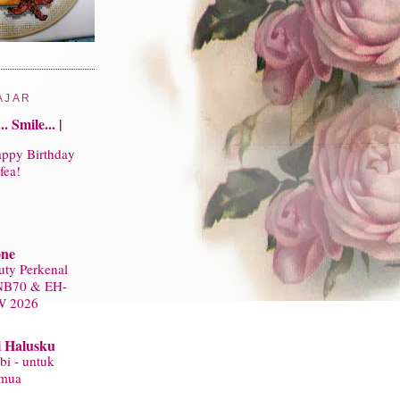
AJAR
.. Smile... |
ppy Birthday
fea!
one
uty Perkenal
NB70 & EH-
W 2026
i Halusku
bi - untuk
mua